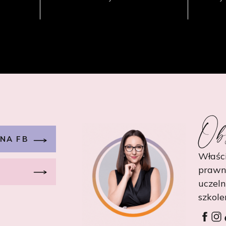
Ob
 NA FB
Właści
prawn
uczel
szkole