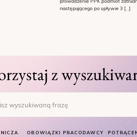
prowadzenie PPK podmiot zatrudni
następującego po upływie 3 […]
orzystaj z wyszukiwar
h
NICZA
OBOWIĄZKI PRACODAWCY
POTRĄCE