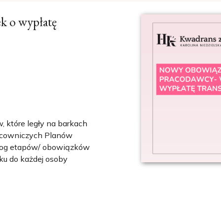
k o wypłatę
 które legły na barkach
racowniczych Planów
alog etapów/ obowiązków
u do każdej osoby
iącach zatrudnienia*, w
niosek […]