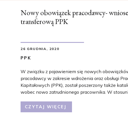
Nowy obowiązek pracodawcy- wniose
transferową PPK
26 GRUDNIA, 2020
PPK
W związku z pojawieniem się nowych obowiązków,
pracodawcy w zakresie wdrożenia oraz obsługi P
Kapitałowych (PPK), został poszerzony także kat
wobec nowo zatrudnionego pracownika. W stosunk
zatrudnionej w rozumieniu ustawy o PPK, po 3 mies
zależności od wieku automatycznie albo na swój w
CZYTAJ WIĘCEJ