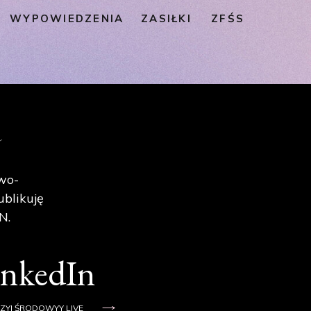
WYPOWIEDZENIA
ZASIŁKI
ZFŚS
e
wo-
ublikuję
N.
inkedIn
ZYJ ŚRODOWYY LIVE