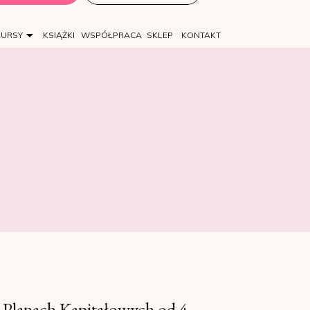
KURSY
KSIĄŻKI
WSPÓŁPRACA
SKLEP
KONTAKT
Planach Kapitałowych od 4