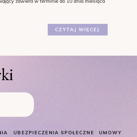
ający zawiera w terminie do 10 dnia miesiąca
CZYTAJ WIĘCEJ
ki
NIA
UBEZPIECZENIA SPOŁECZNE
UMOWY