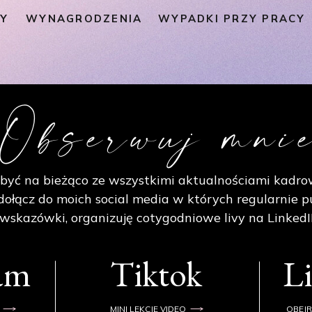
PY
WYNAGRODZENIA
WYPADKI PRZY PRACY
Obserwuj mni
być na bieżąco ze wszystkimi aktualnościami kadro
ołącz do moich social media w których regularnie p
 wskazówki, organizuję cotygodniowe livy na LinkedI
ram
Tiktok
L
MINI LEKCJE VIDEO
OBEJR