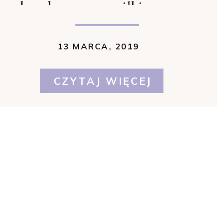
chorobowego a zasiłkiem
chorobowym z funduszu
wypadkowego?
13 MARCA, 2019
CZYTAJ WIĘCEJ