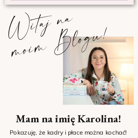
W
i
t
a
j
n
a
m
o
i
m
B
l
o
g
u
!
Mam na imię Karolina!
Pokazuję, że kadry i płace można kochać!