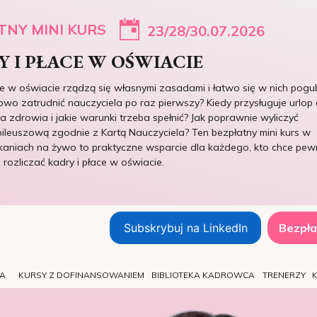
TNY MINI KURS
23/28/30.07.2026
 I PŁACE W OŚWIACIE
ce w oświacie rządzą się własnymi zasadami i łatwo się w nich pogub
owo zatrudnić nauczyciela po raz pierwszy? Kiedy przysługuje urlop 
 zdrowia i jakie warunki trzeba spełnić? Jak poprawnie wyliczyć
ileuszową zgodnie z Kartą Nauczyciela? Ten bezpłatny mini kurs w
kaniach na żywo to praktyczne wsparcie dla każdego, kto chce pew
e rozliczać kadry i płace w oświacie.
Subskrybuj na LinkedIn
Bezpła
TA
KURSY Z DOFINANSOWANIEM
BIBLIOTEKA KADROWCA
TRENERZY