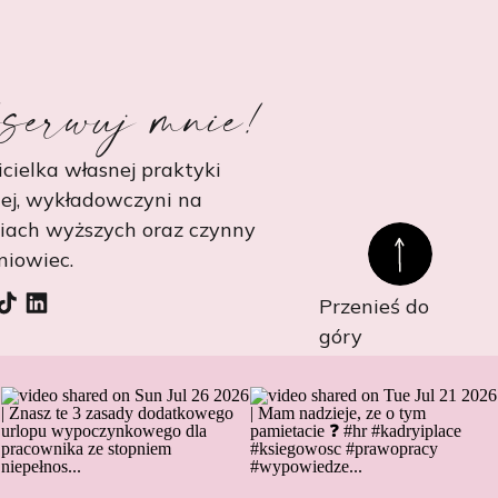
serwuj mnie!
cielka własnej praktyki
ej, wykładowczyni na
niach wyższych oraz czynny
niowiec.
Przenieś do
góry