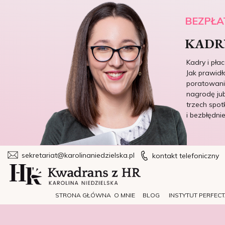
BEZPŁA
KADRY
Kadry i pła
Jak prawidł
poratowania
nagrodę jub
trzech spot
i bezbłędni
sekretariat@karolinaniedzielska.pl
kontakt telefoniczny
STRONA GŁÓWNA
O MNIE
BLOG
INSTYTUT PERFEC