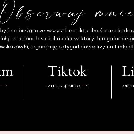
Obserwuj mni
być na bieżąco ze wszystkimi aktualnościami kadro
ołącz do moich social media w których regularnie p
 wskazówki, organizuję cotygodniowe livy na LinkedI
ram
Tiktok
L
MINI LEKCJE VIDEO
OBEJR