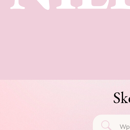
Sk
Searc
for: