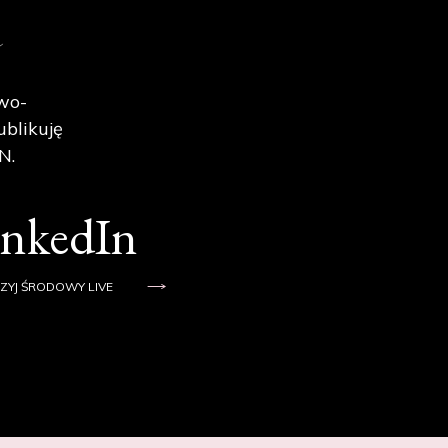
e
wo-
ublikuję
N.
inkedIn
ZYJ ŚRODOWY LIVE