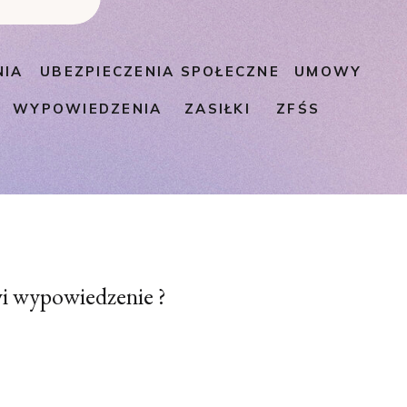
NIA
UBEZPIECZENIA SPOŁECZNE
UMOWY
WYPOWIEDZENIA
ZASIŁKI
ZFŚS
i wypowiedzenie ?