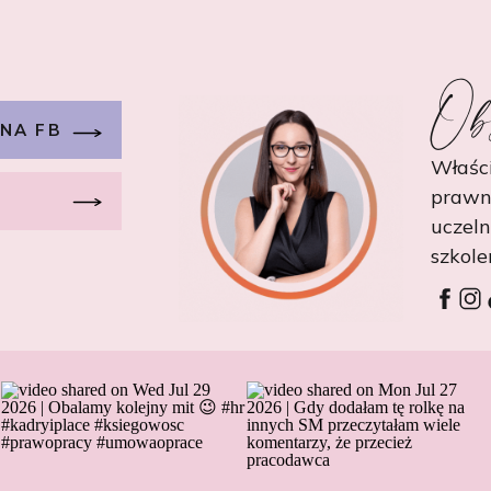
Ob
 NA FB
Właści
prawn
uczel
szkole