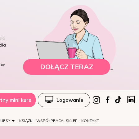
ić.
dla
nie
DOŁĄCZ TERAZ
tny mini kurs
Logowanie
KURSY
KSIĄŻKI
WSPÓŁPRACA
SKLEP
KONTAKT