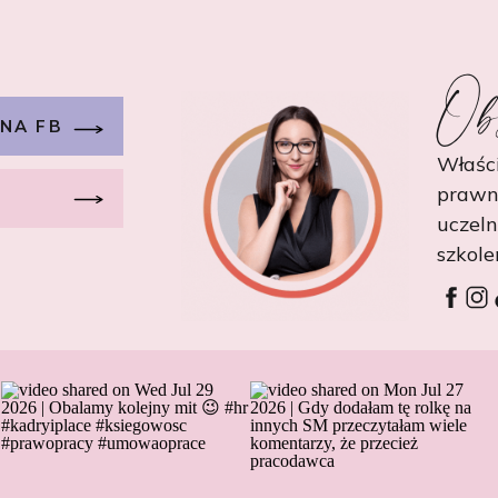
Ob
 NA FB
Właści
prawn
uczel
szkole