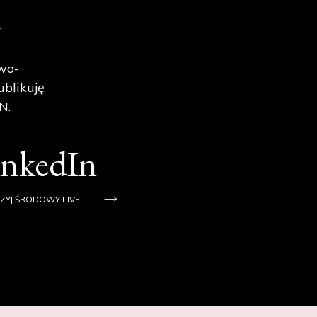
e
wo-
ublikuję
N.
inkedIn
ZYJ ŚRODOWY LIVE