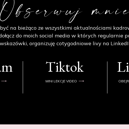
Obserwuj mni
być na bieżąco ze wszystkimi aktualnościami kadro
ołącz do moich social media w których regularnie p
 wskazówki, organizuję cotygodniowe livy na LinkedI
ram
Tiktok
L
MINI LEKCJE VIDEO
OBEJR