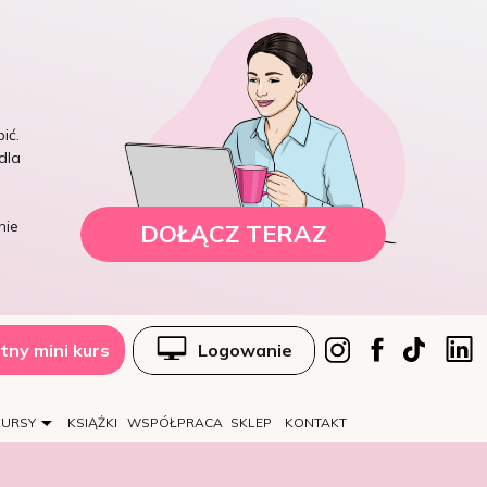
ić.
dla
nie
DOŁĄCZ TERAZ
tny mini kurs
Logowanie
KURSY
KSIĄŻKI
WSPÓŁPRACA
SKLEP
KONTAKT