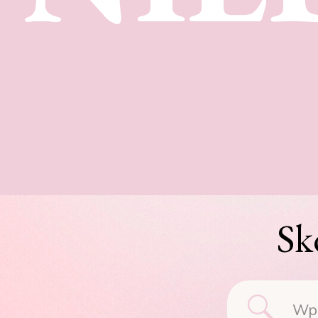
Sk
Searc
for: