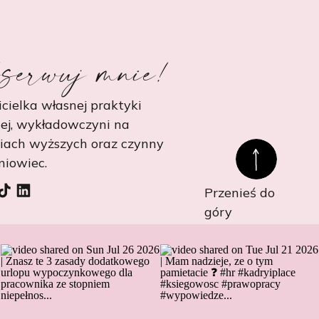
serwuj mnie!
cielka własnej praktyki
ej, wykładowczyni na
niach wyższych oraz czynny
niowiec.
Przenieś do
góry