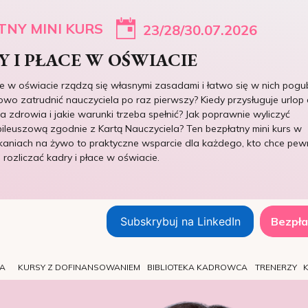
TNY MINI KURS
23/28/30.07.2026
 I PŁACE W OŚWIACIE
ce w oświacie rządzą się własnymi zasadami i łatwo się w nich pogub
owo zatrudnić nauczyciela po raz pierwszy? Kiedy przysługuje urlop 
 zdrowia i jakie warunki trzeba spełnić? Jak poprawnie wyliczyć
ileuszową zgodnie z Kartą Nauczyciela? Ten bezpłatny mini kurs w
kaniach na żywo to praktyczne wsparcie dla każdego, kto chce pew
e rozliczać kadry i płace w oświacie.
Subskrybuj na LinkedIn
Bezpła
TA
KURSY Z DOFINANSOWANIEM
BIBLIOTEKA KADROWCA
TRENERZY