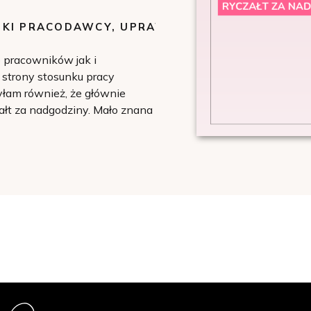
KI PRACODAWCY
,
UPRAWNIENIA PRACOWNICZ
o pracowników jak i
strony stosunku pracy
łam również, że głównie
czałt za nadgodziny. Mało znana
ia czasu pracy i wynagrodzeń