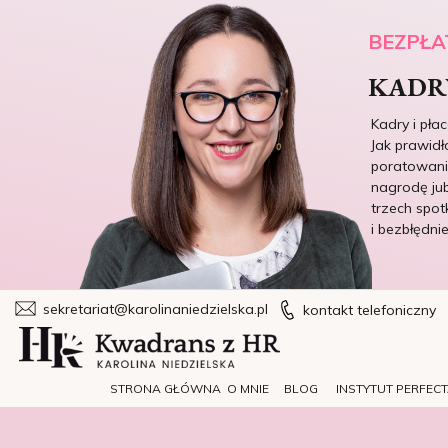
BEZPŁA
KADRY
Kadry i pła
Jak prawidł
poratowania
nagrodę jub
trzech spot
i bezbłędni
sekretariat@karolinaniedzielska.pl
kontakt telefoniczny
STRONA GŁÓWNA
O MNIE
BLOG
INSTYTUT PERFEC