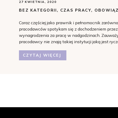
27 KWIETNIA, 2020
BEZ KATEGORII
,
CZAS PRACY
,
OBOWIĄZ
Coraz częściej jako prawnik i pełnomocnik zarówn
pracodawców spotykam się z dochodzeniem przez 
wynagrodzenia za pracę w nadgodzinach. Zauważy
pracodawcy nie znają takiej instytucji jaką jest ry
instytucja, a jakże pomocna w przypadku rozliczan
pracowników, którzy pracują poza […]
CZYTAJ WIĘCEJ