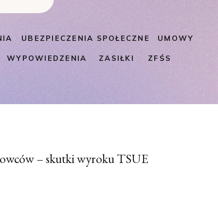
NIA
UBEZPIECZENIA SPOŁECZNE
UMOWY
WYPOWIEDZENIA
ZASIŁKI
ZFŚS
atowców – skutki wyroku TSUE