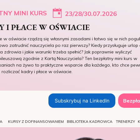
TNY MINI KURS
23/28/30.07.2026
 I PŁACE W OŚWIACIE
ce w oświacie rządzą się własnymi zasadami i łatwo się w nich pogub
owo zatrudnić nauczyciela po raz pierwszy? Kiedy przysługuje urlop 
 zdrowia i jakie warunki trzeba spełnić? Jak poprawnie wyliczyć
ileuszową zgodnie z Kartą Nauczyciela? Ten bezpłatny mini kurs w
kaniach na żywo to praktyczne wsparcie dla każdego, kto chce pew
e rozliczać kadry i płace w oświacie.
Subskrybuj na LinkedIn
Bezpła
TA
KURSY Z DOFINANSOWANIEM
BIBLIOTEKA KADROWCA
TRENERZY