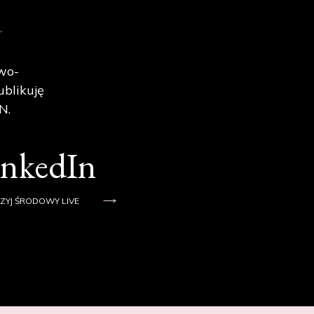
e
wo-
ublikuję
N.
inkedIn
ZYJ ŚRODOWY LIVE