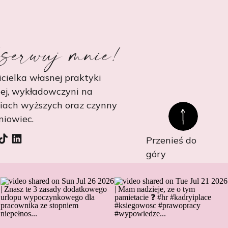
serwuj mnie!
cielka własnej praktyki
ej, wykładowczyni na
niach wyższych oraz czynny
niowiec.
Przenieś do
góry