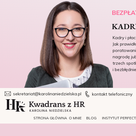
BEZPŁA
KADRY
Kadry i pła
Jak prawidł
poratowania
nagrodę jub
trzech spot
i bezbłędni
sekretariat@karolinaniedzielska.pl
kontakt telefoniczny
STRONA GŁÓWNA
O MNIE
BLOG
INSTYTUT PERFEC