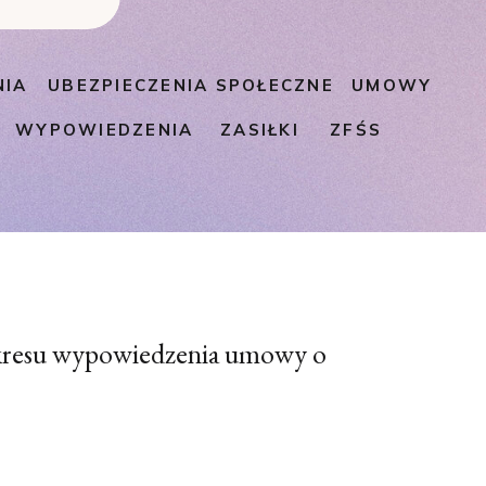
NIA
UBEZPIECZENIA SPOŁECZNE
UMOWY
WYPOWIEDZENIA
ZASIŁKI
ZFŚS
okresu wypowiedzenia umowy o