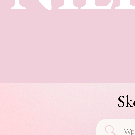
Sk
Searc
for: