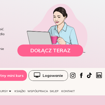
ić.
dla
nie
DOŁĄCZ TERAZ
tny mini kurs
Logowanie
KURSY
KSIĄŻKI
WSPÓŁPRACA
SKLEP
KONTAKT