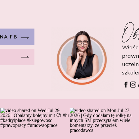
Ob
 NA FB
Właści
prawn
uczel
szkole