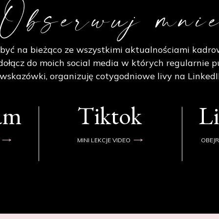
Obserwuj mni
być na bieżąco ze wszystkimi aktualnościami kadro
ołącz do moich social media w których regularnie p
 wskazówki, organizuję cotygodniowe livy na LinkedI
ram
Tiktok
L
MINI LEKCJE VIDEO
OBEJR