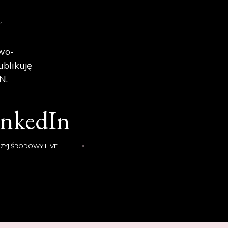
e
wo-
ublikuję
N.
inkedIn
ZYJ ŚRODOWY LIVE