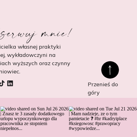
serwuj mnie!
cielka własnej praktyki
ej, wykładowczyni na
niach wyższych oraz czynny
niowiec.
Przenieś do
góry