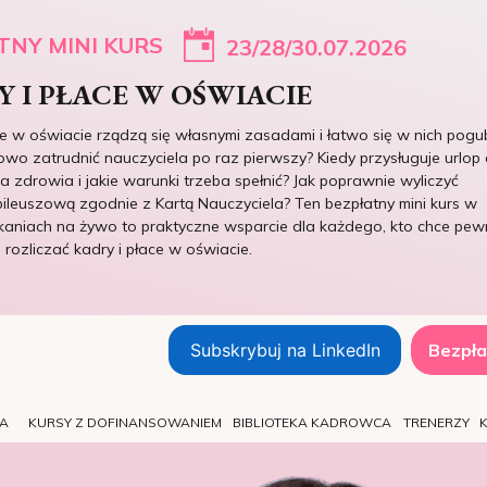
TNY MINI KURS
23/28/30.07.2026
 I PŁACE W OŚWIACIE
ce w oświacie rządzą się własnymi zasadami i łatwo się w nich pogub
owo zatrudnić nauczyciela po raz pierwszy? Kiedy przysługuje urlop 
 zdrowia i jakie warunki trzeba spełnić? Jak poprawnie wyliczyć
ileuszową zgodnie z Kartą Nauczyciela? Ten bezpłatny mini kurs w
kaniach na żywo to praktyczne wsparcie dla każdego, kto chce pew
e rozliczać kadry i płace w oświacie.
Subskrybuj na LinkedIn
Bezpła
TA
KURSY Z DOFINANSOWANIEM
BIBLIOTEKA KADROWCA
TRENERZY