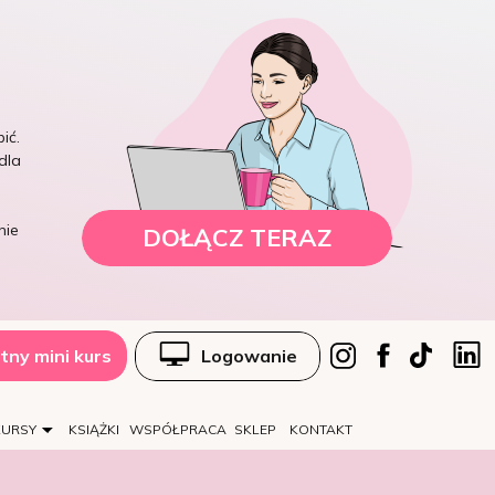
ić.
dla
nie
DOŁĄCZ TERAZ
tny mini kurs
Logowanie
KURSY
KSIĄŻKI
WSPÓŁPRACA
SKLEP
KONTAKT