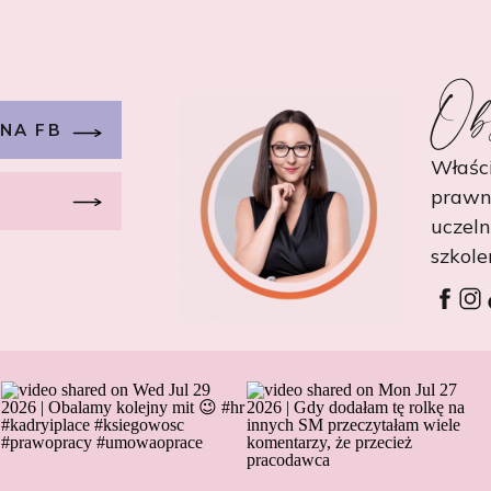
Ob
 NA FB
Właści
prawn
uczel
szkole