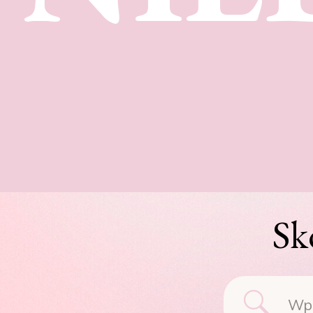
Sk
Searc
for: