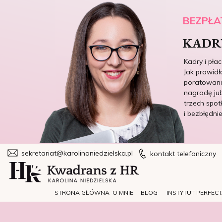
BEZPŁA
KADRY
Kadry i pła
Jak prawidł
poratowania
nagrodę jub
trzech spot
i bezbłędni
sekretariat@karolinaniedzielska.pl
kontakt telefoniczny
STRONA GŁÓWNA
O MNIE
BLOG
INSTYTUT PERFEC