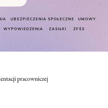
NIA
UBEZPIECZENIA SPOŁECZNE
UMOWY
WYPOWIEDZENIA
ZASIŁKI
ZFŚS
entacji pracowniczej