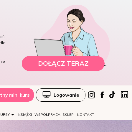
ić.
dla
nie
DOŁĄCZ TERAZ
tny mini kurs
Logowanie
KURSY
KSIĄŻKI
WSPÓŁPRACA
SKLEP
KONTAKT