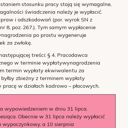
staniem stosunku pracy stają się wymagalne,
galności świadczenia należy je wypłacić.
dpraw i odszkodowań (por. wyrok SN z
 nr 8, poz. 267.). Tym samym wypłacenie
ynagrodzenia po prostu wygeneruje
k za zwłokę.
następującej treści: § 4. Pracodawca
żnego w terminie wypłatywynagrodzenia
ym termin wypłaty ekwiwalentu za
byłby zbieżny z terminem wypłaty
 pracę w działach kadrowo – płacowych.
a wypowiedzeniem w dniu 31 lipca.
siąca. Obecnie w 31 lipca należy wypłacić
p wypoczynkowy, a 10 sierpnia