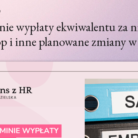
H
ie wypłaty ekwiwalentu za n
op i inne planowane zmiany w