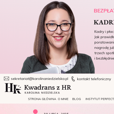
BEZPŁA
KADRY
Kadry i pła
Jak prawidł
poratowania
nagrodę jub
trzech spot
i bezbłędni
sekretariat@karolinaniedzielska.pl
kontakt telefoniczny
STRONA GŁÓWNA
O MNIE
BLOG
INSTYTUT PERFEC
30 LIPCA, 2025