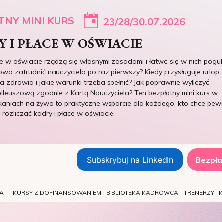
TNY MINI KURS
23/28/30.07.2026
 I PŁACE W OŚWIACIE
ce w oświacie rządzą się własnymi zasadami i łatwo się w nich pogub
owo zatrudnić nauczyciela po raz pierwszy? Kiedy przysługuje urlop 
 zdrowia i jakie warunki trzeba spełnić? Jak poprawnie wyliczyć
ileuszową zgodnie z Kartą Nauczyciela? Ten bezpłatny mini kurs w
kaniach na żywo to praktyczne wsparcie dla każdego, kto chce pew
e rozliczać kadry i płace w oświacie.
Subskrybuj na LinkedIn
Bezpła
TA
KURSY Z DOFINANSOWANIEM
BIBLIOTEKA KADROWCA
TRENERZY