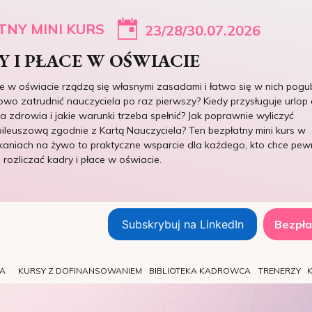
TNY MINI KURS
23/28/30.07.2026
 I PŁACE W OŚWIACIE
ce w oświacie rządzą się własnymi zasadami i łatwo się w nich pogub
owo zatrudnić nauczyciela po raz pierwszy? Kiedy przysługuje urlop 
 zdrowia i jakie warunki trzeba spełnić? Jak poprawnie wyliczyć
ileuszową zgodnie z Kartą Nauczyciela? Ten bezpłatny mini kurs w
kaniach na żywo to praktyczne wsparcie dla każdego, kto chce pew
e rozliczać kadry i płace w oświacie.
Subskrybuj na LinkedIn
Bezpła
TA
KURSY Z DOFINANSOWANIEM
BIBLIOTEKA KADROWCA
TRENERZY