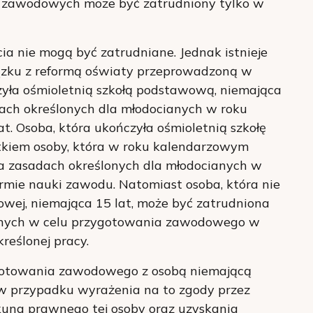
ji zawodowych może być zatrudniony tylko w
cia nie mogą być zatrudniane. Jednak istnieje
zku z reformą oświaty przeprowadzoną w
zyła ośmioletnią szkołą podstawową, niemająca
dach określonych dla młodocianych w roku
. Osoba, która ukończyła ośmioletnią szkołę
tkiem osoby, która w roku kalendarzowym
na zasadach określonych dla młodocianych w
mie nauki zawodu. Natomiast osoba, która nie
owej, niemająca 15 lat, może być zatrudniona
ianych w celu przygotowania zawodowego w
reślonej pracy.
gotowania zawodowego z osobą niemającą
 w przypadku wyrażenia na to zgody przez
una prawnego tej osoby oraz uzyskania