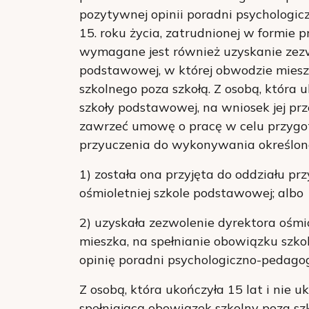
pozytywnej opinii poradni psychologic
15. roku życia, zatrudnionej w formie
wymagane jest również uzyskanie zezwo
podstawowej, w której obwodzie miesz
szkolnego poza szkołą. Z osobą, która u
szkoły podstawowej, na wniosek jej p
zawrzeć umowę o pracę w celu przy
przyuczenia do wykonywania określonej 
1) została ona przyjęta do oddziału p
ośmioletniej szkole podstawowej; albo
2) uzyskała zezwolenie dyrektora ośmi
mieszka, na spełnianie obowiązku szko
opinię poradni psychologiczno-pedagog
Z osobą, która ukończyła 15 lat i nie 
spełniającą obowiązek szkolny poza sz