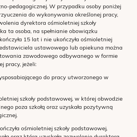
zno-pedagogicznej. W przypadku osoby poniżej
 przyuczenia do wykonywania określonej pracy,
lenia dyrektora ośmioletniej szkoły
ka ta osoba, na spełnianie obowiązku
kończyła 15 lat i nie ukończyła ośmioletniej
rzedstawiciela ustawowego lub opiekuna można
gotowania zawodowego odbywanego w formie
pracy, jeżeli:
rzysposabiającego do pracy utworzonego w
oletniej szkoły podstawowej, w której obwodzie
lnego poza szkołą oraz uzyskała pozytywną
icznej.
ukończyła ośmioletniej szkoły podstawowej,
kołą oraz która uzyskała zezwolenie dyrektora