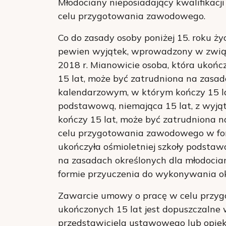
Młodociany nieposiadający kwalifikac
celu przygotowania zawodowego.
Co do zasady osoby poniżej 15. roku ży
pewien wyjątek, wprowadzony w zwią
2018 r. Mianowicie osoba, która ukońc
15 lat, może być zatrudniona na zasa
kalendarzowym, w którym kończy 15 lat
podstawową, niemająca 15 lat, z wyją
kończy 15 lat, może być zatrudniona 
celu przygotowania zawodowego w for
ukończyła ośmioletniej szkoły podstaw
na zasadach określonych dla młodoc
formie przyuczenia do wykonywania ok
Zawarcie umowy o pracę w celu przy
ukończonych 15 lat jest dopuszczalne
przedstawiciela ustawowego lub opiek