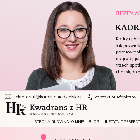
BEZPŁA
KADRY
Kadry i pła
Jak prawidł
poratowania
nagrodę jub
trzech spot
i bezbłędni
sekretariat@karolinaniedzielska.pl
kontakt telefoniczny
STRONA GŁÓWNA
O MNIE
BLOG
INSTYTUT PERFEC
30 SIERPNIA, 2025