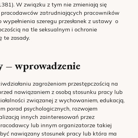
381). W związku z tym nie zmieniają się
a pracodawców zatrudniających pracowników
o wypełnienia szeregu przesłanek z ustawy o
czością na tle seksualnym i ochronie
ę te zasady.
y – wprowadzenie
eciwdziałaniu zagrożeniom przestępczością na
 przed nawiązaniem z osobą stosunku pracy lub
iałalności związanej z wychowaniem, edukacją,
em porad psychologicznych, rozwojem
lizacją innych zainteresowań przez
 pracodawcy lub innym organizatorze takiej
ma być nawiązany stosunek pracy lub która ma