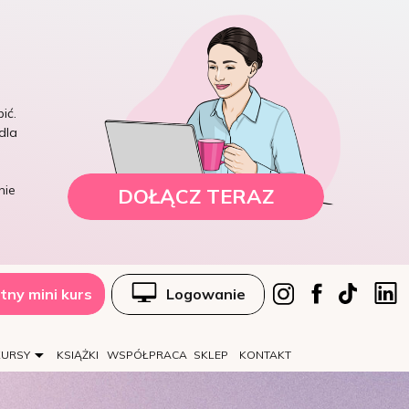
ić.
dla
nie
DOŁĄCZ TERAZ
tny mini kurs
Logowanie
KURSY
KSIĄŻKI
WSPÓŁPRACA
SKLEP
KONTAKT