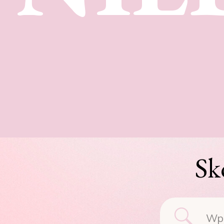
Sk
Searc
for: