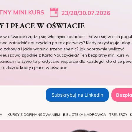
TNY MINI KURS
23/28/30.07.2026
 I PŁACE W OŚWIACIE
ce w oświacie rządzą się własnymi zasadami i łatwo się w nich pogub
owo zatrudnić nauczyciela po raz pierwszy? Kiedy przysługuje urlop 
 zdrowia i jakie warunki trzeba spełnić? Jak poprawnie wyliczyć
ileuszową zgodnie z Kartą Nauczyciela? Ten bezpłatny mini kurs w
kaniach na żywo to praktyczne wsparcie dla każdego, kto chce pew
e rozliczać kadry i płace w oświacie.
Subskrybuj na LinkedIn
Bezpła
TA
KURSY Z DOFINANSOWANIEM
BIBLIOTEKA KADROWCA
TRENERZY