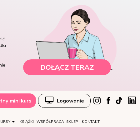
ić.
dla
nie
DOŁĄCZ TERAZ
tny mini kurs
Logowanie
KURSY
KSIĄŻKI
WSPÓŁPRACA
SKLEP
KONTAKT