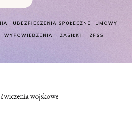
NIA
UBEZPIECZENIA SPOŁECZNE
UMOWY
WYPOWIEDZENIA
ZASIŁKI
ZFŚS
 ćwiczenia wojskowe