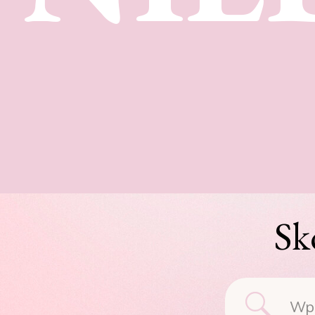
Sk
Searc
for: