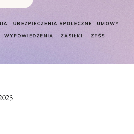
NIA
UBEZPIECZENIA SPOŁECZNE
UMOWY
WYPOWIEDZENIA
ZASIŁKI
ZFŚS
2025