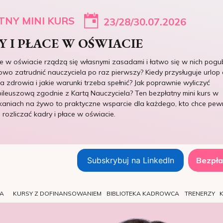
TNY MINI KURS
23/28/30.07.2026
 I PŁACE W OŚWIACIE
ce w oświacie rządzą się własnymi zasadami i łatwo się w nich pogub
owo zatrudnić nauczyciela po raz pierwszy? Kiedy przysługuje urlop 
 zdrowia i jakie warunki trzeba spełnić? Jak poprawnie wyliczyć
ileuszową zgodnie z Kartą Nauczyciela? Ten bezpłatny mini kurs w
kaniach na żywo to praktyczne wsparcie dla każdego, kto chce pew
e rozliczać kadry i płace w oświacie.
Subskrybuj na LinkedIn
Bezpła
TA
KURSY Z DOFINANSOWANIEM
BIBLIOTEKA KADROWCA
TRENERZY