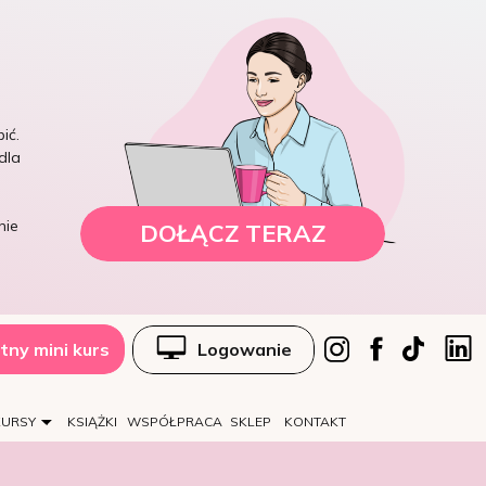
ić.
dla
nie
DOŁĄCZ TERAZ
tny mini kurs
Logowanie
KURSY
KSIĄŻKI
WSPÓŁPRACA
SKLEP
KONTAKT