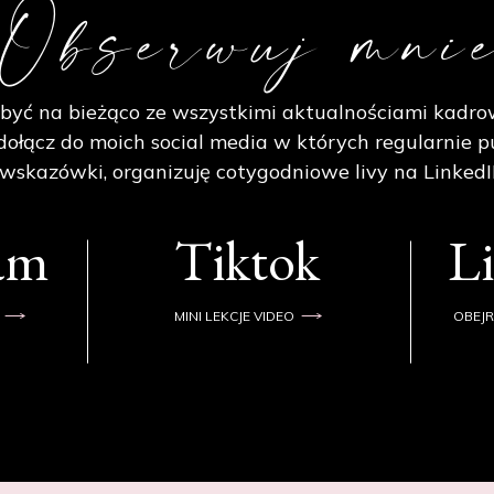
Obserwuj mni
być na bieżąco ze wszystkimi aktualnościami kadro
ołącz do moich social media w których regularnie p
 wskazówki, organizuję cotygodniowe livy na LinkedI
ram
Tiktok
L
MINI LEKCJE VIDEO
OBEJR