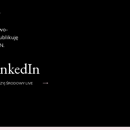
e
wo-
ublikuję
N.
inkedIn
ZYJ ŚRODOWY LIVE