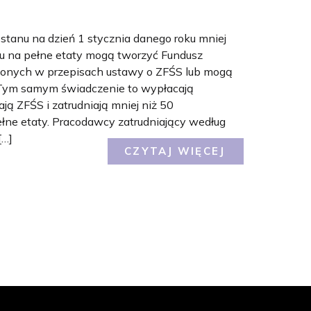
stanu na dzień 1 stycznia danego roku mniej
u na pełne etaty mogą tworzyć Fundusz
ślonych w przepisach ustawy o ZFŚS lub mogą
 Tym samym świadczenie to wypłacają
ą ZFŚS i zatrudniają mniej niż 50
łne etaty. Pracodawcy zatrudniający według
[…]
CZYTAJ WIĘCEJ