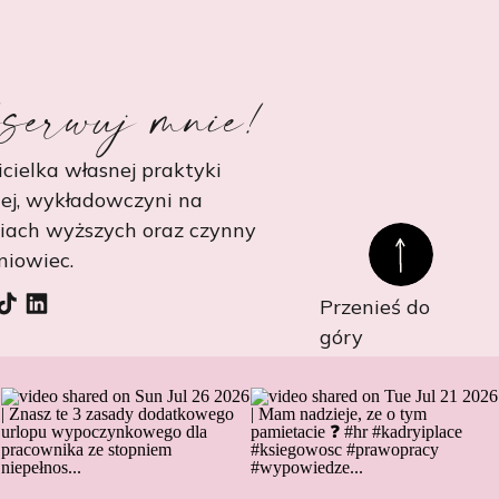
serwuj mnie!
cielka własnej praktyki
ej, wykładowczyni na
niach wyższych oraz czynny
niowiec.
Przenieś do
góry