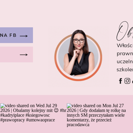
Ob
 NA FB
Właści
prawn
uczel
szkole