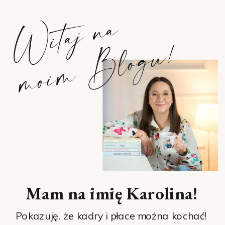
W
i
t
a
j
n
a
m
o
i
m
B
l
o
g
u
!
Mam na imię Karolina!
Pokazuję, że kadry i płace można kochać!