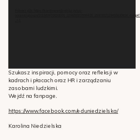
video
Pobierz plik: https://karolinaniedzielska.pl/wp-
content/uploads/2019/09/10000000_229638337999428_2580332129455920834_n.mp4
_=1
Szukasz inspiracji, pomocy oraz refleksji w
kadrach i płacach oraz HR i zarządzaniu
zasobami ludzkimi.
Wejdź na fanpage.
https://www.facebook.com/eduniedzielska/
Karolina Niedzielska