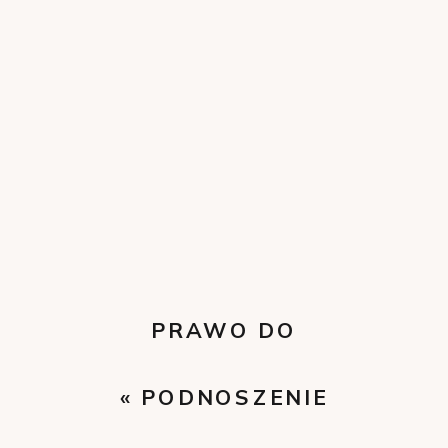
PRAWO DO
DODATKOWEGO
«
PODNOSZENIE
ROCZNEGO
KWALIFIKACJI
WYNAGRODZENIA
»