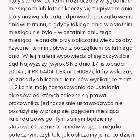
który stanowi, że termin oznaczony w tygodniach,
miesiącach lub latach kończy się z upływem dnia,
który nazwą lub datą odpowiada początkowemu
dniowi terminu, a gdyby takiego dnia w ostatnim
miesiącu nie było – w ostatnim dniu tego
miesiąca. Jednakże przy obliczaniu wieku osoby
fizycznej termin upływa z początkiem ostatniego
dnia. W tej materii wypowiedział się oczywiście
Sąd Najwyższy (wyrok SN z dnia 17 listopada
2004 r., II PK 64/04, LEX nr 150087), który wskazał,
że zasady obliczania terminów wynikające z art.
112 kc nie mają zastosowania do ustalania
okresów, od których zależne są prawa
pracownika. Jednocześnie ustawodawca nie
posłużył się w przepisie pojęciem miesiąca
kalendarzowego. Tym samym będziemy
stosować liczenie terminów w ujęciu niejako
potocznym, czyli tak, jak obliczamy je na co dzień.