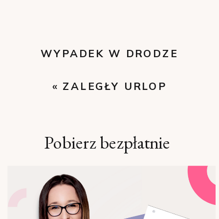
WYPADEK W DRODZE
DO PRACY LUB Z
«
ZALEGŁY URLOP
PRACY
»
WYPOCZYNKOWY
Pobierz bezpłatnie