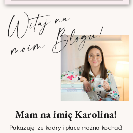
W
i
t
a
j
n
a
m
o
i
m
B
l
o
g
u
!
Mam na imię Karolina!
Pokazuję, że kadry i płace można kochać!