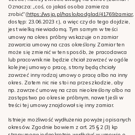
Oznacza: „coś, co jakaś osoba zamierza
zrobić”(
https://wsjp.pl/haslo/podglad/41769/zamiar
,
dostęp: 23.06.2023 r.), a więc czy do tego dojdzie,
jest wielką niewiadomą. Tym samym w treści
umowy na okres próbny wskazuje on zamiar
zawarcia umowy na czas określony. Zamiar ten
może się zmienić w ten sposób, że pracodawca
lub pracownik nie będzie chciał zawrzeć w ogóle
kolejnej umowy o pracę, strony będą chciały
zawrzeć inny rodzaj umowy o pracę albo na inny
okres. Zatem nic nie stoi na przeszkodzie, aby
np. zawrzeć umowę na czas nieokreślony albo na
zastępstwo po okresie próbnym, nawet jeśli w
treści tej umowy znajdował się inny zamiar.
Istnieje możliwość wydłużenia powyżej opisanych
okresów. Zgodnie bowiem z art. 25 § 2 (3) kp
strony mogą jednokrotnie wydłużyć w umowie o