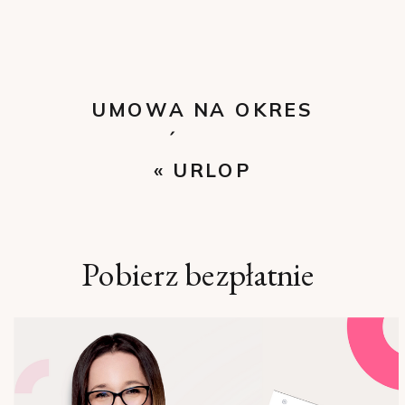
UMOWA NA OKRES
PRÓBNY PO
«
URLOP
ZMIANACH
»
WYPOCZYNKOWY
NIEPEŁNOETATOWCA
Pobierz bezpłatnie