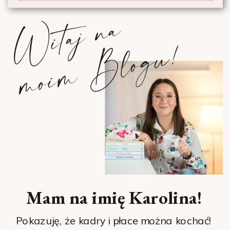
W
i
t
a
j
n
a
m
o
i
m
B
l
o
g
u
!
Mam na imię Karolina!
Pokazuję, że kadry i płace można kochać!