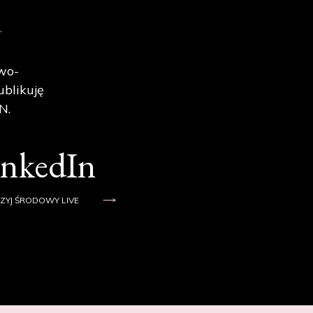
e
wo-
ublikuję
N.
inkedIn
ZYJ ŚRODOWY LIVE