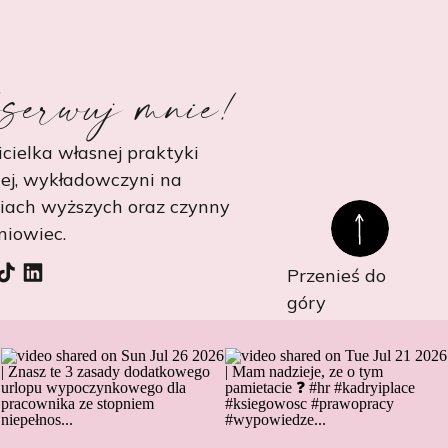
serwuj mnie!
cielka własnej praktyki
ej, wykładowczyni na
niach wyższych oraz czynny
niowiec.
Przenieś do
góry