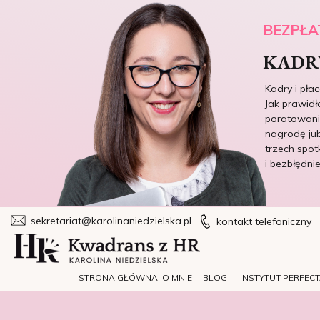
BEZPŁA
KADRY
Kadry i pła
Jak prawidł
poratowania
nagrodę jub
trzech spot
i bezbłędni
sekretariat@karolinaniedzielska.pl
kontakt telefoniczny
STRONA GŁÓWNA
O MNIE
BLOG
INSTYTUT PERFEC