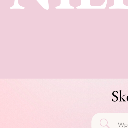
Sk
Searc
for: