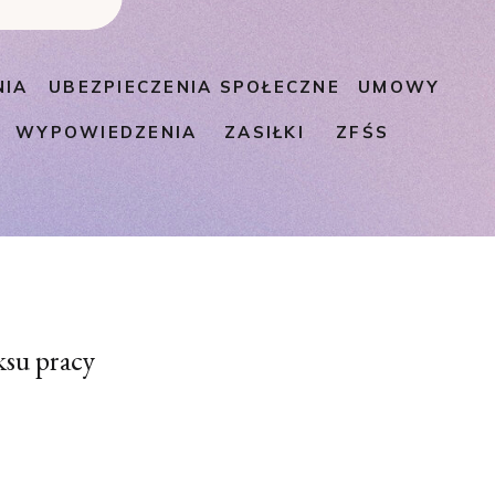
NIA
UBEZPIECZENIA SPOŁECZNE
UMOWY
WYPOWIEDZENIA
ZASIŁKI
ZFŚS
ksu pracy