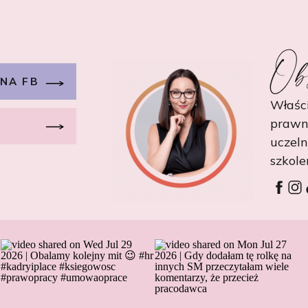
Ob
 NA FB
Właści
prawn
uczel
szkole