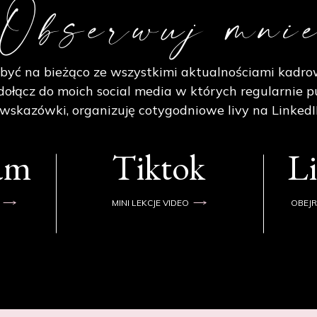
Obserwuj mni
być na bieżąco ze wszystkimi aktualnościami kadro
ołącz do moich social media w których regularnie p
 wskazówki, organizuję cotygodniowe livy na LinkedI
ram
Tiktok
L
MINI LEKCJE VIDEO
OBEJR