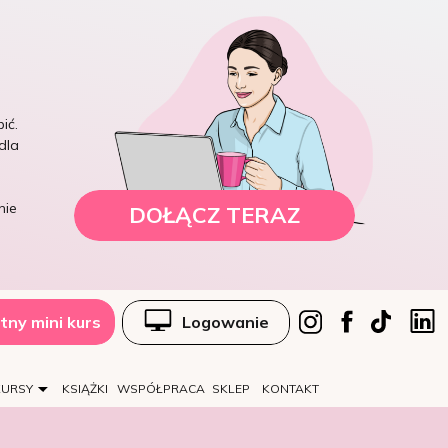
ić.
dla
nie
DOŁĄCZ TERAZ
tny mini kurs
Logowanie
KURSY
KSIĄŻKI
WSPÓŁPRACA
SKLEP
KONTAKT