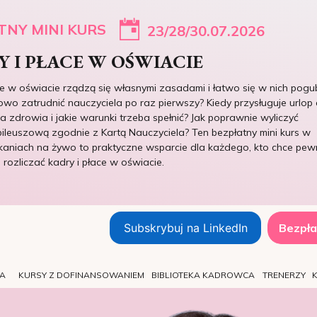
TNY MINI KURS
23/28/30.07.2026
 I PŁACE W OŚWIACIE
ce w oświacie rządzą się własnymi zasadami i łatwo się w nich pogub
owo zatrudnić nauczyciela po raz pierwszy? Kiedy przysługuje urlop 
 zdrowia i jakie warunki trzeba spełnić? Jak poprawnie wyliczyć
ileuszową zgodnie z Kartą Nauczyciela? Ten bezpłatny mini kurs w
kaniach na żywo to praktyczne wsparcie dla każdego, kto chce pew
e rozliczać kadry i płace w oświacie.
Subskrybuj na LinkedIn
Bezpła
TA
KURSY Z DOFINANSOWANIEM
BIBLIOTEKA KADROWCA
TRENERZY