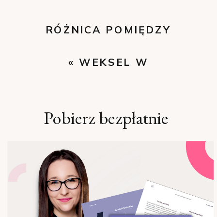
RÓŻNICA POMIĘDZY
ZASIŁKIEM
«
WEKSEL W
CHOROBOWYM A
STOSUNKACH PRACY
OPIEKUŃCZYM
»
Pobierz bezpłatnie