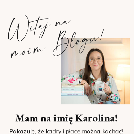
W
i
t
a
j
n
a
m
o
i
m
B
l
o
g
u
!
Mam na imię Karolina!
Pokazuję, że kadry i płace można kochać!