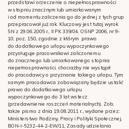
przedstawi orzeczenie o niepełnosprawności
w stopniu znacznym lub umiarkowanym
i od momentu zaliczenia go do jednej z tych grup
przepracował już rok. Kluczowy jest tutaj wyrok
SN z 29.06.2005 r., II PK 339/04, OSNP 2006, nr 9-
10, poz. 150, zgodnie z którym prawo
do dodatkowego urlopu wypoczynkowego
przysługuje pracownikowi zaliczonemu
do znacznego lub umiarkowanego stopnia
niepełnosprawności, chociażby nie wystąpił
do pracodawcy o przyznanie takiego urlopu. Tym
samym pracodawca zobowiązany będzie ustalić
prawo do dodatkowego urlopu
wypoczynkowego do 3 lat wstecz
(przedawnienie roszczeń materialnych). Zob.
także pismo z dnia 19.08.2011 r., wydane przez:
Ministerstwo Rodziny, Pracy i Polityki Społecznej,
BON-I-5232-44-2-EW/11, Zasady udzielania