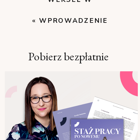
STOSUNKACH PRACY
«
WPROWADZENIE
»
RUCHOMEGO ROZKŁADU
CZASU PRACY
Pobierz bezpłatnie