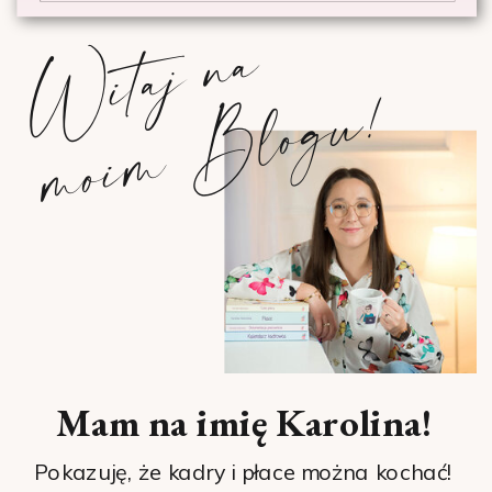
W
i
t
a
j
n
a
m
o
i
m
B
l
o
g
u
!
Mam na imię Karolina!
Pokazuję, że kadry i płace można kochać!