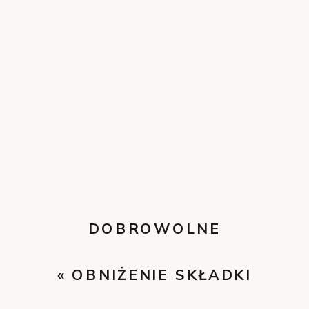
DOBROWOLNE
UBEZPIECZENIE
«
OBNIŻENIE SKŁADKI
ZDROWOTNE
»
ZDROWOTNEJ DO