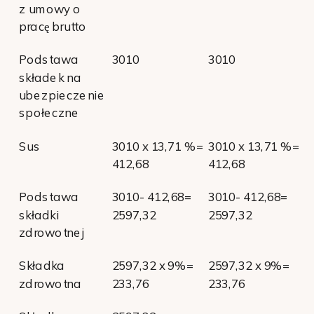
z umowy o
pracę brutto
Podstawa
3010
3010
składek na
ubezpieczenie
społeczne
Sus
3010 x 13,71 %=
3010 x 13,71 %=
412,68
412,68
Podstawa
3010- 412,68=
3010- 412,68=
składki
2597,32
2597,32
zdrowotnej
Składka
2597,32 x 9%=
2597,32 x 9%=
zdrowotna
233,76
233,76