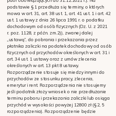
pdof obowiązujących do 31.12.2021 r.). Na
podstawie § 1 przedłuża się terminy, o których
mowa w art. 31, art. 38 ust. 1, art. 41 ust. 1 i art. 42
ust. 1 ustawy z dnia 26 lipca 1991 r. o podatku
dochodowym od osób fizycznych (Dz. U. z 2021
r. poz. 1128, z późn. zm.2)), zwanej dalej
„ustawą”, do pobrania i przekazania przez
płatnika zaliczki na podatek dochodowy od osób
fizycznych od przychodów określonych w art. 31 i
art. 34 ust. 1 ustawy oraz z umów zlecenia
określonych w art. 13 pkt 8 ustawy.
Rozporządzenie stosuje się miedzy innymi do
przychodów ze stosunku pracy, zlecenia,
emerytur i rent. Rozporządzenia nie stosujemy
jeśli podatnik złoży wniosek o nie przedłużanie
terminu poboru i przekazania zaliczki lub osiąga
przychód w wysokości powyżej 12800 zł (§ 2, 5
rozporządzenia). Rozporządzenie będzie