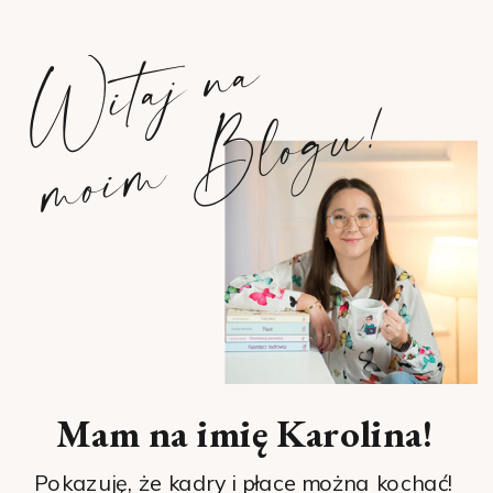
W
i
t
a
j
n
a
m
o
i
m
B
l
o
g
u
!
Mam na imię Karolina!
Pokazuję, że kadry i płace można kochać!