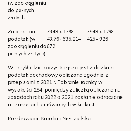
(w zaokrągleniu
do pełnych
złotych)
Zaliczka na
7948 x 17%-
7948 x 17%-
podatek (w
43,76- 635,21=
425= 926
zaokrągleniu do
672
pełnych złotych)
W przykładzie korzystniejsza jest zaliczka na
podatek dochodowy obliczona zgodnie z
przepisami z 2021 r. Pobranie różnicy w
wysokości 254 pomiędzy zaliczką obliczoną na
zasadach roku 2022 a 2021 zostanie odroczone
na zasadach omówionych w kroku 4.
Pozdrawiam, Karolina Niedzielska