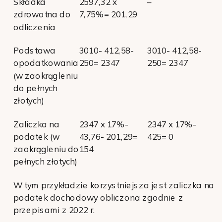
Składka
2597,32 x
–
zdrowotna do
7,75%= 201,29
odliczenia
Podstawa
3010- 412,58-
3010- 412,58-
opodatkowania
250= 2347
250= 2347
(w zaokrągleniu
do pełnych
złotych)
Zaliczka na
2347 x 17%-
2347 x 17%-
podatek (w
43,76- 201,29=
425= 0
zaokrągleniu do
154
pełnych złotych)
W tym przykładzie korzystniejsza jest zaliczka na
podatek dochodowy obliczona zgodnie z
przepisami z 2022 r.