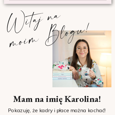
W
i
t
a
j
n
a
m
o
i
m
B
l
o
g
u
!
Mam na imię Karolina!
Pokazuję, że kadry i płace można kochać!