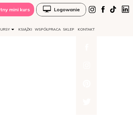
tny mini kurs
Logowanie
KURSY
KSIĄŻKI
WSPÓŁPRACA
SKLEP
KONTAKT