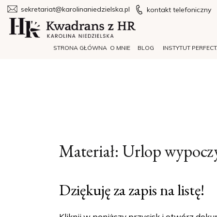
sekretariat@karolinaniedzielska.pl
kontakt telefoniczny
STRONA GŁÓWNA
O MNIE
BLOG
INSTYTUT PERFEC
Materiał: Urlop wypocz
Dziękuję za zapis na listę!
Kliknij w poniższy przycisk i otwórz doku